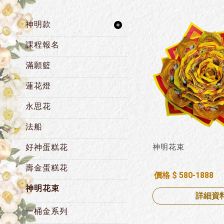
神明款
課程報名
滿願籃
蓮花燈
永思花
法船
好神蛋糕花
神明花束
壽金蛋糕花
價格 $ 580-1888
神明花束
詳細資
一桶金系列