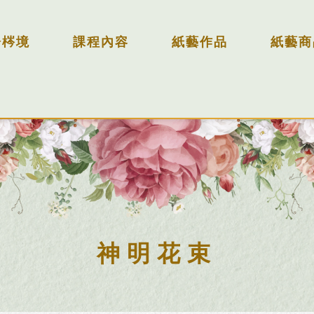
於梣境
課程內容
紙藝作品
紙藝商
神明花束