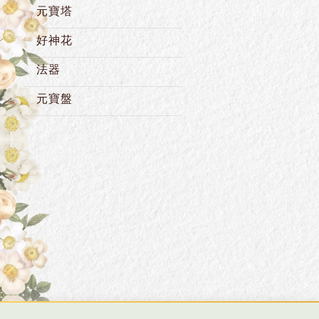
元寶塔
好神花
法器
元寶盤