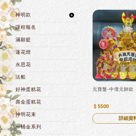
神明款
課程報名
滿願籃
蓮花燈
永思花
法船
好神蛋糕花
元寶盤-中壇元帥款
壽金蛋糕花
$ 5500
神明花束
詳細資
一桶金系列