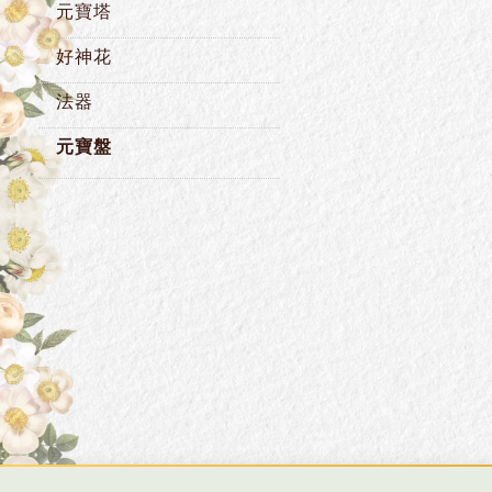
元寶塔
好神花
法器
元寶盤