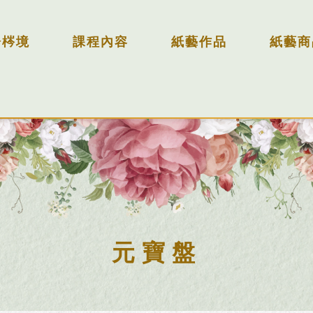
於梣境
課程內容
紙藝作品
紙藝商
元寶盤